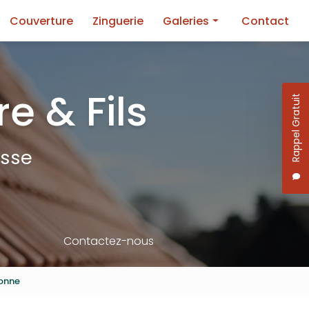
Couverture
Zinguerie
Galeries
Contact
Toiture
Façade
e & Fils
Rappel Gratuit
Couverture
Zinguerie
esse
Contactez-nous
ronne