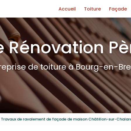
e
Accueil
Toiture
Façade
 Rénovation Pèr
reprise de toiture à Bourg-en-Br
Travaux de ravalement de façade de maison Châtillon-sur-Chala