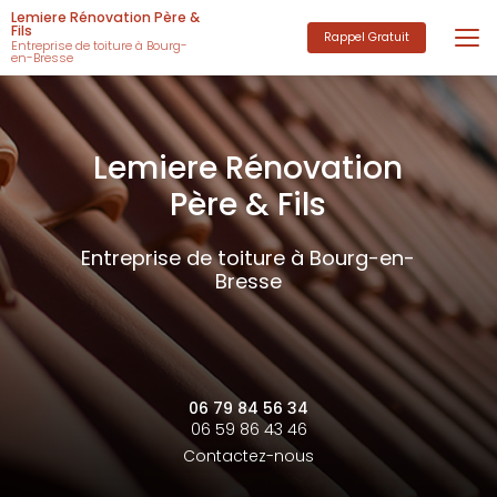
Aller
Lemiere Rénovation Père &
au
Fils
Rappel Gratuit
Entreprise de toiture à Bourg-
contenu
en-Bresse
principal
Lemiere Rénovation
Père & Fils
Entreprise de toiture à Bourg-en-
Bresse
06 79 84 56 34
06 59 86 43 46
Contactez-nous