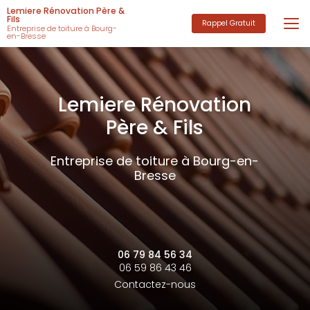
Aller
Lemiere Rénovation Père &
au
Fils
Rappel Gratuit
Entreprise de toiture à Bourg-
contenu
en-Bresse
principal
Lemiere Rénovation
Père & Fils
Entreprise de toiture à Bourg-en-
Bresse
06 79 84 56 34
06 59 86 43 46
Contactez-nous