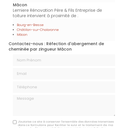
Mâcon
Lemiere Rénovation Père & Fils Entreprise de
toiture intervient à proximité de :
Bourg-en-Bresse
Châtillon-sur-Chalaronne
Mâcon
Contactez-nous : Réfection d'abergement de
cheminée par zingueur Mâcon
Nom Prénom
Email
Téléphone
Message
J'autorise ce site à conserver l'ensemble des données transmises
dans ce formulaire pour faciliter le suivi et le traitement de ma