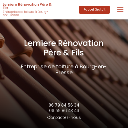
Aller
Lemiere Rénovation Père &
au
Fils
Rappel Gratuit
Entreprise de toiture à Bourg-
contenu
en-Bresse
principal
Lemiere Rénovation
Père & Fils
Entreprise de toiture à Bourg-en-
Bresse
06 79 84 56 34
06 59 86 43 46
Contactez-nous