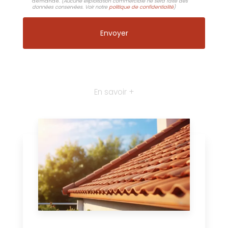
demande.
(Aucune exploitation commerciale ne sera faite des
données conservées. Voir notre
politique de confidentialité
)
En savoir +