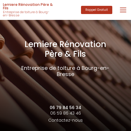
Aller
Lemiere Rénovation Père &
au
Fils
Rappel Gratuit
Entreprise de toiture à Bourg-
contenu
en-Bresse
principal
Lemiere Rénovation
Père & Fils
Entreprise de toiture à Bourg-en-
Bresse
06 79 84 56 34
06 59 86 43 46
Contactez-nous