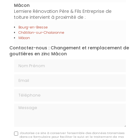
Mâcon
Lemiere Rénovation Père & Fils Entreprise de
toiture intervient à proximité de :
Bourg-en-Bresse
Châtillon-sur-Chalaronne
Mâcon
Contactez-nous : Changement et remplacement de
gouttières en zinc Mâcon
Nom Prénom
Email
Téléphone
Message
J'autorise ce site à conserver l'ensemble des données transmises
dans ce formulaire pour faciliter le suivi et le traitement de ma