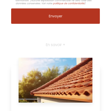
demande.
(Aucune exploitation commerciale ne sera faite des
données conservées. Voir notre
politique de confidentialité
)
En savoir +