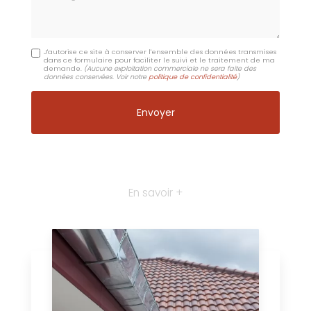
J'autorise ce site à conserver l'ensemble des données transmises
dans ce formulaire pour faciliter le suivi et le traitement de ma
demande.
(Aucune exploitation commerciale ne sera faite des
données conservées. Voir notre
politique de confidentialité
)
En savoir +