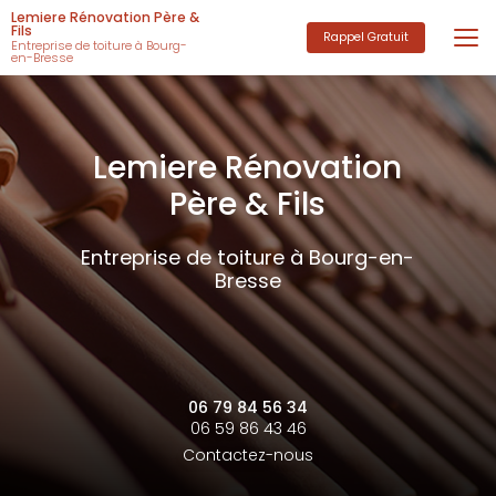
Aller
Lemiere Rénovation Père &
au
Fils
Rappel Gratuit
Entreprise de toiture à Bourg-
contenu
en-Bresse
principal
Lemiere Rénovation
Père & Fils
Entreprise de toiture à Bourg-en-
Bresse
06 79 84 56 34
06 59 86 43 46
Contactez-nous