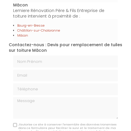
Mâcon
Lemiere Rénovation Père & Fils Entreprise de
toiture intervient à proximité de :
Bourg-en-Bresse
Châtillon-sur-Chalaronne
Mâcon
Contactez-nous : Devis pour remplacement de tuiles
sur toiture Mâcon
Nom Prénom
Email
Téléphone
Message
J'autorise ce site à conserver l'ensemble des données transmises
dans ce formulaire pour faciliter le suivi et le traitement de ma