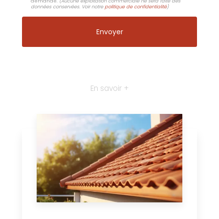
demande.
(Aucune exploitation commerciale ne sera faite des
données conservées. Voir notre
politique de confidentialité
)
En savoir +