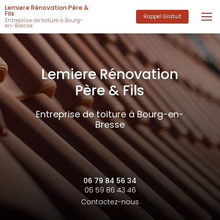
Aller
Lemiere Rénovation Père &
au
Fils
Rappel Gratuit
Entreprise de toiture à Bourg-
contenu
en-Bresse
principal
Lemiere Rénovation
Père & Fils
Entreprise de toiture à Bourg-en-
Bresse
06 79 84 56 34
06 59 86 43 46
Contactez-nous