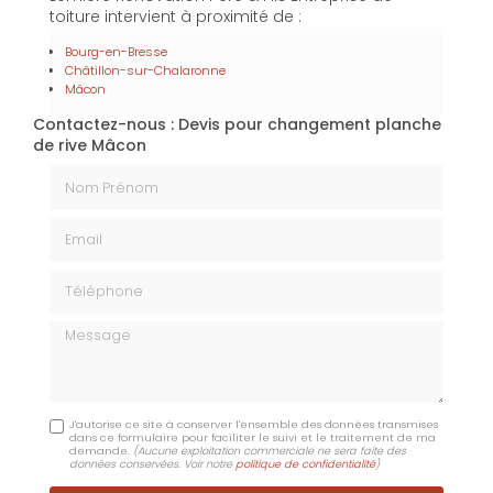
toiture intervient à proximité de :
Bourg-en-Bresse
Châtillon-sur-Chalaronne
Mâcon
Contactez-nous : Devis pour changement planche
de rive Mâcon
Nom Prénom
Email
Téléphone
Message
J'autorise ce site à conserver l'ensemble des données transmises
dans ce formulaire pour faciliter le suivi et le traitement de ma
demande.
(Aucune exploitation commerciale ne sera faite des
données conservées. Voir notre
politique de confidentialité
)