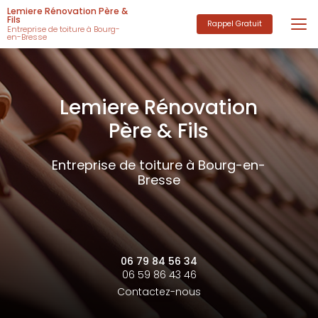
Aller
Lemiere Rénovation Père &
au
Fils
Rappel Gratuit
Entreprise de toiture à Bourg-
contenu
en-Bresse
principal
Lemiere Rénovation
Père & Fils
Entreprise de toiture à Bourg-en-
Bresse
06 79 84 56 34
06 59 86 43 46
Contactez-nous