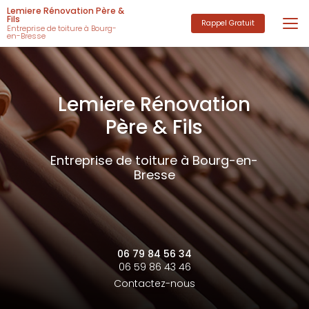
Aller
Lemiere Rénovation Père &
au
Fils
Rappel Gratuit
Entreprise de toiture à Bourg-
contenu
en-Bresse
principal
Lemiere Rénovation
Père & Fils
Entreprise de toiture à Bourg-en-
Bresse
06 79 84 56 34
06 59 86 43 46
Contactez-nous