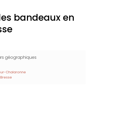
 des bandeaux en
sse
urs géographiques
-sur-Chalaronne
Bresse