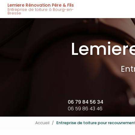
Navigation principal
Aller
Lemiere Rénovation Père & Fils
au
Entreprise de toiture à Bourg-en-
Bresse
contenu
principal
Lemiere
Ent
06 79 84 56 34
06 59 86 43 46
Accueil
Entreprise de toiture pour recouvreme