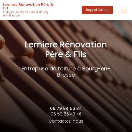
Aller
Lemiere Rénovation Père &
au
Fils
Rappel Gratuit
Entreprise de toiture à Bourg-
contenu
en-Bresse
principal
Lemiere Rénovation
Père & Fils
Entreprise de toiture à Bourg-en-
Bresse
06 79 84 56 34
06 59 86 43 46
Contactez-nous