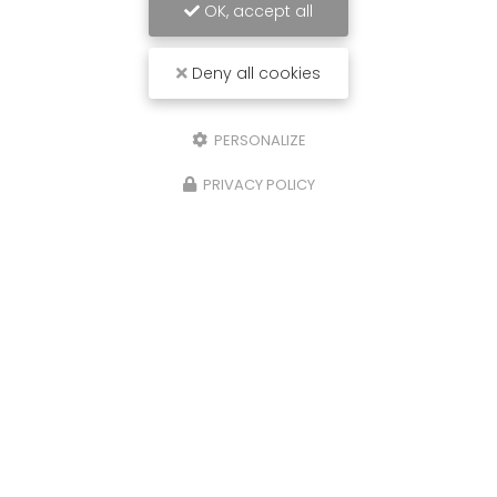
OK, accept all
Deny all cookies
PERSONALIZE
PRIVACY POLICY
03/12/2025
Démoussage de toiture à Bourg-en-
Bresse
Démoussage de toiture à Bourg-en-Bresse
Démoussage de toiture à Bourg-en-Bresse
effectué avec soin pour assurer la longévité et
la propreté des tuiles. L’intervention menée par…