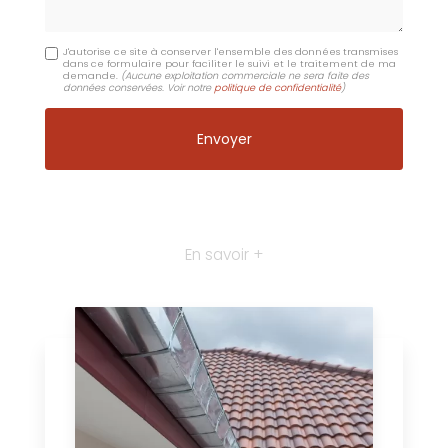
J'autorise ce site à conserver l'ensemble des données transmises
dans ce formulaire pour faciliter le suivi et le traitement de ma
demande.
(Aucune exploitation commerciale ne sera faite des
données conservées. Voir notre
politique de confidentialité
)
En savoir +