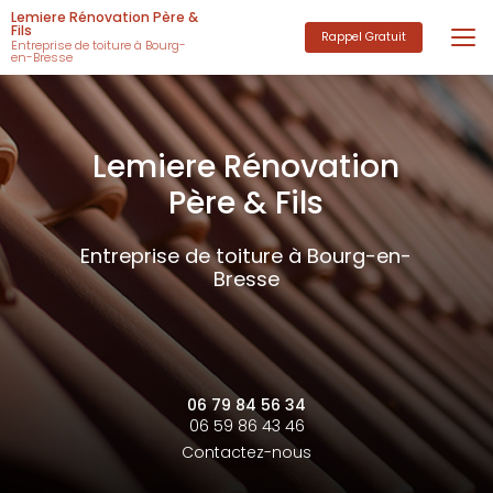
Aller
Lemiere Rénovation Père &
au
Fils
Rappel Gratuit
Entreprise de toiture à Bourg-
contenu
en-Bresse
principal
Lemiere Rénovation
Père & Fils
Entreprise de toiture à Bourg-en-
Bresse
06 79 84 56 34
06 59 86 43 46
Contactez-nous